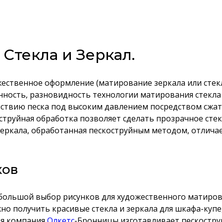
Стекла и Зеркал.
дожественное оформление (матирование зеркала или ст
енность, разновидность технологии матирования стекла 
йствию песка под высоким давлением посредством сжато
струйная обработка позволяет сделать прозрачное стек
зеркала, обработанная пескоструйным методом, отлича
ков
ольшой выбор рисунков для художественного матирован
о получить красивые стекла и зеркала для шкафа-купе,
ая компания
Олкетс
-Бронницы изготавливает пескостру